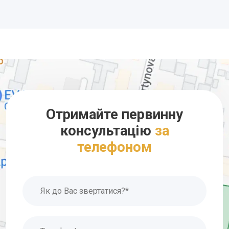
професійний підхід;
належний рівень представництва;
психологічний комфорт та розуміння, що про всі
юридичні аспекти дбає професіонал;
економію часу та сил.
Тож співпраця з фахівцем є гарним рішенням.
Основні напрямки роботи адвоката
Отримайте первинну
Серед тих послуг, які ви можете у мене замовити, є:
консультацію
за
телефоном
Допомога в запитах у сфері сімейного права.
Наприклад, це може бути юридичний супровід під
час укладання шлюбного контракту. Часто
замовляють представництво у суді в рамках
шлюборозлучного процесу. Популярною також є
допомога у спорах щодо визначення місця
проживання дітей та розміру аліментів.