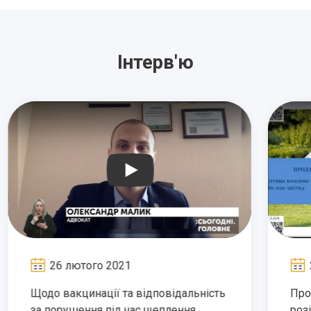
Інтерв'ю
26 лютого 2021
Щодо вакцинації та відповідальність
Про
за порушення під час щеплення
роз