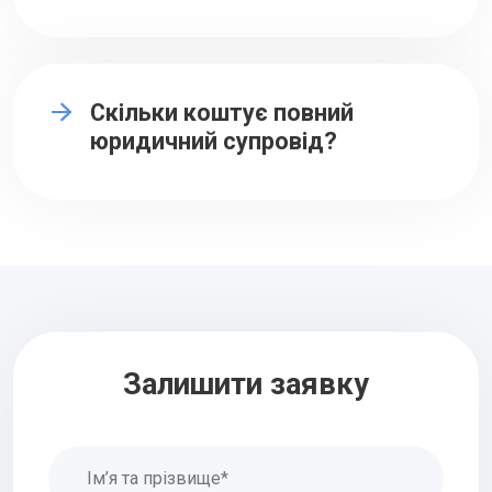
Вінницькій області.
Лектор Вищої школи адвокатури Національної
асоціації адвокатів України.
Скільки коштує повний
Викладач дисципліни «Адвокатура України» у
юридичний супровід?
закладі вищої освіти.
Лауреат Всеукраїнського конкурсу при
Міністерстві юстиції України "Молодий правник
року 2016" у номінації "Працівник судової
системи".
Номінант обласного конкурсу на звання
"Людина року" за 2019 рік у номінації "Правник
року".
Залишити заявку
У 2023 році переможець у конкурсі "Народний
бренд".
У 2024 році нагороджений грамотою Ради