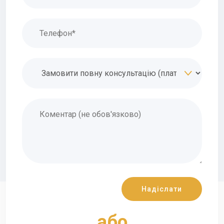
адвокатів Запорізької області за вагомий
особистий внесок у розбудову інституту
адвокатури, утвердження принципу
верховенства права, дотримання високих
стандартів професії та відданість її ідеалам.
У 2025 році нагороджений Почесною
відзнакою Національної асоціації адвокатів
України ІІІ ступеня.
Щорічно підтверджую кваліфікацію згідно
Порядку підвищення кваліфікації адвокатів
України та у єдиній загальноєвропейській
мережі з навчання правам людини HELP.
Автор наукових статей
"Право особи на вільний вибір захисника своїх
прав у контексті представництва інтересів
aбо
особи в суді винятково адвокатом".