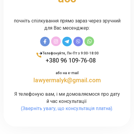
"Правова природа спадкового
правовідношення".
почніть спілкування прямо зараз через зручний
для Вас месенджер:
ТМ MALYK
Зареєстрував торгову марку MALYK для сайту
адвоката, оскільки прагну до правового
Телефонуйте, Пн-Пт з 9:00-18:00
захисту клієнтів та свого бренду, вбачаю
+380 96 109-76-08
довгострокову стратегію розвитку.
або на e-mail
lawyermalyk@gmail.com
Я телефоную вам, і ми домовляємося про дату
й час консультації
(Зверніть увагу, що консультація платна).