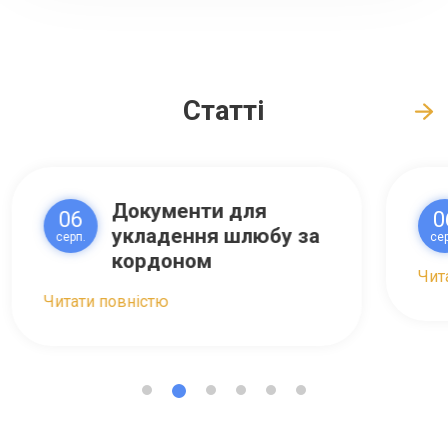
Статті
Документи для
06
0
укладення шлюбу за
серп.
сер
кордоном
Чит
Читати повністю