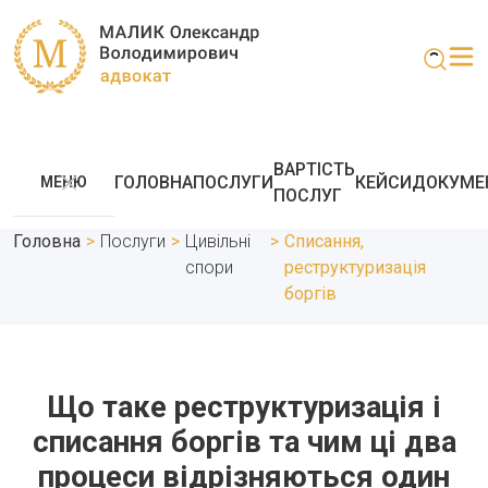
ВАРТІСТЬ
ГОЛОВНА
ПОСЛУГИ
КЕЙСИ
ДОКУМЕ
МЕНЮ
ПОСЛУГ
Головна
>
Послуги
>
Цивільні
>
Списання,
спори
реструктуризація
боргів
Що таке реструктуризація і
списання боргів та чим ці два
процеси відрізняються один