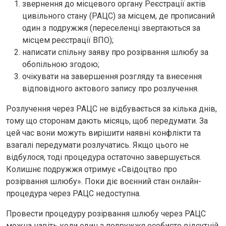
звернення до місцевого органу Реєстрації актів
цивільного стану (РАЦС) за місцем, де прописаний
один з подружжя (переселенці звертаються за
місцем реєстрації ВПО);
написати спільну заяву про розірвання шлюбу за
обопільною згодою;
очікувати на завершення розгляду та внесення
відповідного актового запису про розлучення.
Розлучення через РАЦС не відбувається за кілька днів,
тому що сторонам дають місяць, щоб передумати. За
цей час вони можуть вирішити наявні конфлікти та
взагалі передумати розлучатись. Якщо цього не
відбулося, тоді процедура остаточно завершується.
Колишнє подружжя отримує «Свідоцтво про
розірвання шлюбу». Поки діє воєнний стан онлайн-
процедура через РАЦС недоступна.
Провести процедуру розірвання шлюбу через РАЦС
можна навіть коли один з подружжя особисто відсутній.