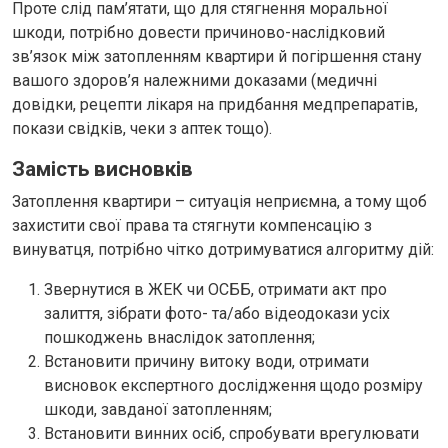
Проте слід пам’ятати, що для стягнення моральної
шкоди, потрібно довести причиново-наслідковий
зв’язок між затопленням квартири й погіршення стану
вашого здоров’я належними доказами (медичні
довідки, рецепти лікаря на придбання медпрепаратів,
покази свідків, чеки з аптек тощо).
Замість висновків
Затоплення квартири – ситуація неприємна, а тому щоб
захистити свої права та стягнути компенсацію з
винуватця, потрібно чітко дотримуватися алгоритму дій:
Звернутися в ЖЕК чи ОСББ, отримати акт про
залиття, зібрати фото- та/або відеодокази усіх
пошкоджень внаслідок затоплення;
Встановити причину витоку води, отримати
висновок експертного дослідження щодо розміру
шкоди, завданої затопленням;
Встановити винних осіб, спробувати врегулювати