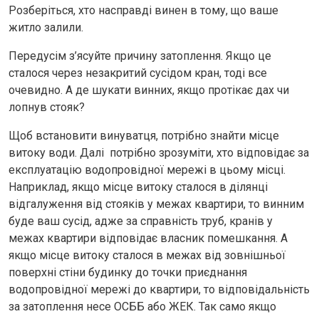
Розберіться, хто насправді винен в тому, що ваше
житло залили.
Передусім з’ясуйте причину затоплення. Якщо це
сталося через незакритий сусідом кран, тоді все
очевидно. А де шукати винних, якщо протікає дах чи
лопнув стояк?
Щоб встановити винуватця, потрібно знайти місце
витоку води. Далі потрібно зрозуміти, хто відповідає за
експлуатацію водопровідної мережі в цьому місці.
Наприклад, якщо місце витоку сталося в ділянці
відгалуження від стояків у межах квартири, то винним
буде ваш сусід, адже за справність труб, кранів у
межах квартири відповідає власник помешкання. А
якщо місце витоку сталося в межах від зовнішньої
поверхні стіни будинку до точки приєднання
водопровідної мережі до квартири, то відповідальність
за затоплення несе ОСББ або ЖЕК. Так само якщо