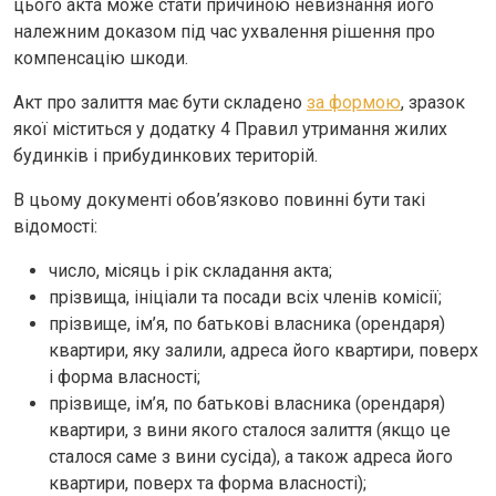
цього акта може стати причиною невизнання його
належним доказом під час ухвалення рішення про
компенсацію шкоди.
Акт про залиття має бути складено
за формою
, зразок
якої міститься у додатку 4 Правил утримання жилих
будинків і прибудинкових територій.
В цьому документі обов’язково повинні бути такі
відомості:
число, місяць і рік складання акта;
прізвища, ініціали та посади всіх членів комісії;
прізвище, ім’я, по батькові власника (орендаря)
квартири, яку залили, адреса його квартири, поверх
і форма власності;
прізвище, ім’я, по батькові власника (орендаря)
квартири, з вини якого сталося залиття (якщо це
сталося саме з вини сусіда), а також адреса його
квартири, поверх та форма власності);