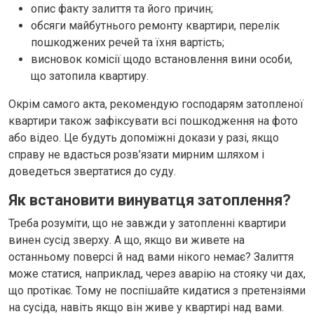
опис факту залиття та його причин;
обсяги майбутнього ремонту квартири, перелік
пошкоджених речей та їхня вартість;
висновок комісії щодо встановлення вини особи,
що затопила квартиру.
Окрім самого акта, рекомендую господарям затопленої
квартири також зафіксувати всі пошкодження на фото
або відео. Це будуть допоміжні докази у разі, якщо
справу не вдасться розв’язати мирним шляхом і
доведеться звертатися до суду.
Як встановити винуватця затоплення?
Треба розуміти, що не завжди у затопленні квартири
винен сусід зверху. А що, якщо ви живете на
останньому поверсі й над вами нікого немає? Залиття
може статися, наприклад, через аварію на стояку чи дах,
що протікає. Тому не поспішайте кидатися з претензіями
на сусіда, навіть якщо він живе у квартирі над вами.