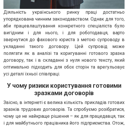
Діяльність українського ринку праці достатньо
упорядкована чинним законодавством. Однак для того,
аби працевлаштування конкретного спеціаліста було
вигідним і для нього, і для роботодавця, варто
звернутися до фахового юриста з метою супроводу в
укладанні такого договору. Цей супровід може
полягати як в аналізі та коригуванні готового зразка
договору, так і в складанні з нуля нового тексту, який
оптимально підходить для обох сторін та врегульовує
усі деталі їхньої співпраці.
У чому ризики користування готовими
зразками договорів
Звісно, в інтернеті є велика кількість прикладів готових
зразків трудових договорів. Та спробуємо розібратися,
чому це не найкраще рішення – як для працедавця, так
і для майбутнього працівника його підприємства. Отож,