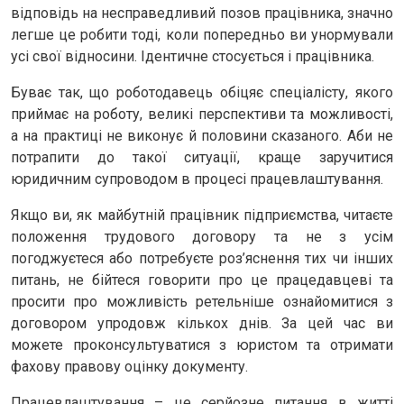
відповідь на несправедливий позов працівника, значно
легше це робити тоді, коли попередньо ви унормували
усі свої відносини. Ідентичне стосується і працівника.
Буває так, що роботодавець обіцяє спеціалісту, якого
приймає на роботу, великі перспективи та можливості,
а на практиці не виконує й половини сказаного. Аби не
потрапити до такої ситуації, краще заручитися
юридичним супроводом в процесі працевлаштування.
Якщо ви, як майбутній працівник підприємства, читаєте
положення трудового договору та не з усім
погоджуєтеся або потребуєте роз’яснення тих чи інших
питань, не бійтеся говорити про це працедавцеві та
просити про можливість ретельніше ознайомитися з
договором упродовж кількох днів. За цей час ви
можете проконсультуватися з юристом та отримати
фахову правову оцінку документу.
Працевлаштування – це серйозне питання в житті