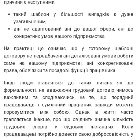
причини є наступними:
такий шаблон у більшості випадків є дуже
узагальненим;
він не адаптований ані до вашої сфери, ані до
конкретних умов вашого підприємства.
На практиці це означає, що у готовому шаблоні
договору не передбачені ані деталізовані умови роботи
саме на вашому підприємстві, ані конкретизовані
права, обов’язки та посадові функції працівника.
Іноді люди ставляться до таких питань як до
формальності, не вважаючи трудовий договір чимось
важливим та сподіваючись на те, що порядний
працедавець і сумлінний працівник завжди можуть
порозумітися між собою. Однак в житті часто
трапляється інакше, про що свідчить значна кількість
трудових спорів у судових інстанціях. Коли
працедавцеві потрібно довести свою добросовісність у