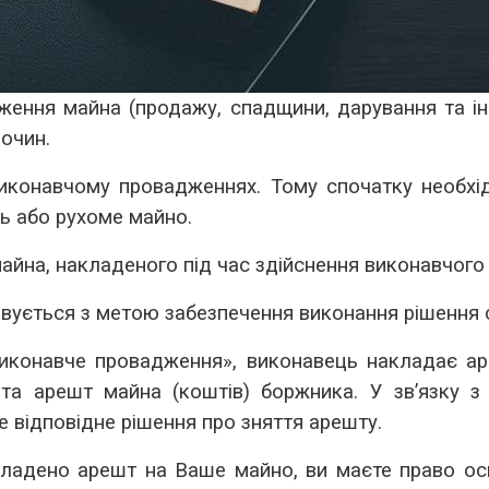
уження майна (продажу, спадщини, дарування та і
очин.
онавчому провадженнях. Тому спочатку необхідн
ь або рухоме майно.
майна, накладеного під час здійснення виконавчог
вується з метою забезпечення виконання рішення 
виконавче провадження», виконавець накладає а
та арешт майна (коштів) боржника. У зв’язку 
 відповідне рішення про зняття арешту.
адено арешт на Ваше майно, ви маєте право оск