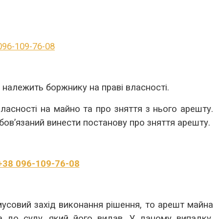
096-109-76-08
 належить боржнику на праві власності.
асності на майно та про зняття з нього арешту.
обов’язаний винести постанову про зняття арешту.
+38 096-109-76-08
усовий захід виконання рішення, то арешт майна
 до суду, який його видав. У даному випадку,