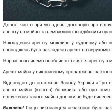
Доволі часто при укладенні договорів про відч
арешту на майно та неможливістю здійснити прав
Накладення арешту можливе у судовому або вик
проваджень було накладено арешт на нерухоміст
Наразі розглянемо особливості зняття арешту з 
Арешт майна у виконавчому провадженні застосо
Відповідно до положень Закону України «Про 
арешт майна (коштів) боржника або про опис 
відчуження такого майна допоки не буде винесене
Важливо!
Якщо виконавцем незаконно було накл