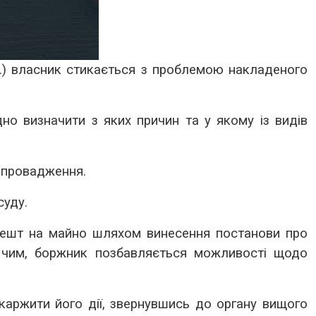
н.) власник стикається з проблемою накладеного
о визначити з яких причин та у якому із видів
о провадження.
суду.
решт на майно шляхом винесення постанови про
з чим, боржник позбавляється можливості щодо
аржити його дії, звернувшись до органу вищого