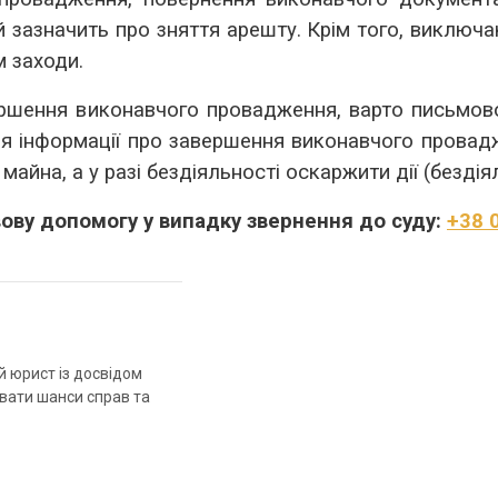
ій зазначить про зняття арешту. Крім того, виключ
м заходи.
ершення виконавчого провадження, варто письмов
я інформації про завершення виконавчого провад
майна, а у разі бездіяльності оскаржити дії (безді
ову допомогу у випадку звернення до суду:
+38 
й юрист із досвідом
ювати шанси справ та