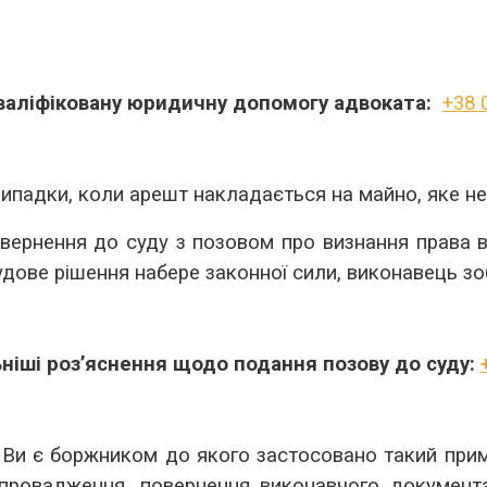
валіфіковану юридичну допомогу адвоката:
+38 
 випадки, коли арешт накладається на майно, яке не
вернення до суду з позовом про визнання права вл
судове рішення набере законної сили, виконавець з
іші роз’яснення щодо подання позову до суду:
Ви є боржником до якого застосовано такий прим
провадження, повернення виконавчого документа