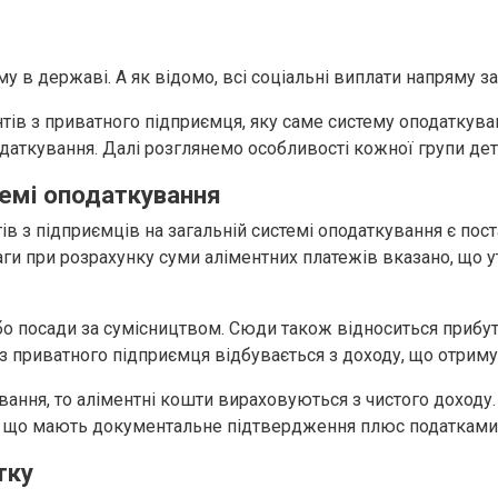
в державі. А як відомо, всі соціальні виплати напряму за
тів з приватного підприємця, яку саме систему оподаткув
одаткування. Далі розглянемо особливості кожної групи де
темі оподаткування
з підприємців на загальній системі оподаткування є поста
ваги при розрахунку суми аліментних платежів вказано, що 
о посади за сумісництвом. Сюди також відноситься прибут
з приватного підприємця відбувається з доходу, що отримує 
вання, то аліментні кошти вираховуються з чистого доход
и, що мають документальне підтвердження плюс податками н
тку