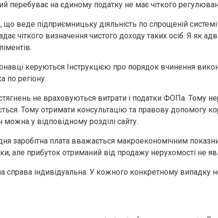
й перебуває на єдиному податку не має чіткого регулюван
, що веде підприємницьку діяльність по спрощеній системі
адає чіткого визначення чистого доходу таких осіб. Я як адв
ліментів.
онавці керуються Інструкцією про порядок вчинення викона
 по регіону.
стягнень не враховуються витрати і податки ФОПа. Тому нер
ться. Тому отримати консультацію та правову допомогу кори
ч можна у відповідному розділі сайту.
дня заробітна плата вважається макроекономічним показни
ки, але прибуток отриманий від продажу нерухомості не явл
 справа індивідуальна. У кожного конкретному випадку н