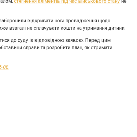
галом,
стягнення аліментів під час військового стану
не
ві заборонили відкривати нові провадження щодо
оже взагалі не сплачувати кошти на утримання дитини.
тися до суду із відповідною заявою. Перед цим
обставини справи та розробити план, як отримати
6-08
.