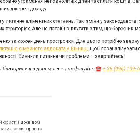
тосовно утримання неповнолітніх дітей та сплати коштів. За
ійних джерел доходу.
 у питання аліментних стягнень. Так, зміни у законодавст
х територіях. Але не потрібно плутати з тим, що боржник м
пеню за кожен день прострочки. Для цього потрібно зверну
льтацію сімейного адвоката у Вінниці
, щоб проаналізувати 
ваності. Виникли питання чи проблеми – звертайтесь!
рібна юридична допомога – телефонуйте:
☎️
+ 38 (096) 109-7
й юрист із досвідом
ювати шанси справ та