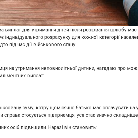
ума виплат для утримання дітей після розірвання шлюбу має
є індивідуального розрахунку для кожної категорії населе
то під час дії військового стану.
а
ємця на утримання неповнолітньої дитини, нагадаю про можл
 аліментних виплат:
фіксовану суму, котру щомісячно батько має сплачувати на 
и справа стосується підприємця, усе стає значно складніше
них осіб підвищили. Наразі він становить: