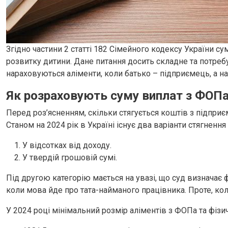
Згідно частини 2 статті 182 Сімейного кодексу України с
розвитку дитини. Дане питання досить складне та потребу
нараховуються аліменти, коли батько – підприємець, а над
Як розраховують суму виплат з ФОП
Перед роз’ясненням, скільки стягується коштів з підпри
Станом на 2024 рік в Україні існує два варіанти стягнення
У відсотках від доходу.
У твердій грошовій сумі.
Під другою категорію мається на увазі, що суд визначає 
коли мова йде про тата-найманого працівника. Проте, кол
У 2024 році мінімальний розмір аліментів з ФОПа та фізич