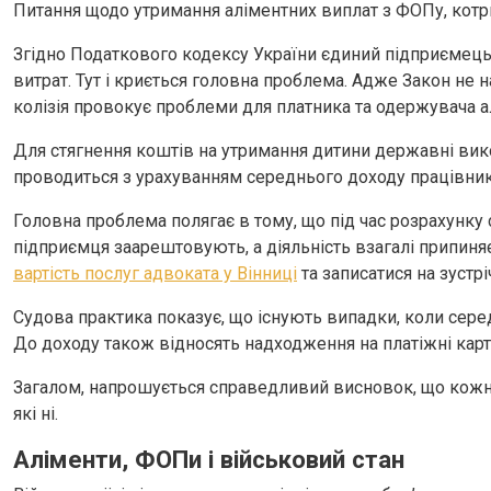
Питання щодо утримання аліментних виплат з ФОПу, котри
Згідно Податкового кодексу України єдиний підприємець
витрат. Тут і криється головна проблема. Адже Закон не н
колізія провокує проблеми для платника та одержувача а
Для стягнення коштів на утримання дитини державні вик
проводиться з урахуванням середнього доходу працівника
Головна проблема полягає в тому, що під час розрахунку 
підприємця заарештовують, а діяльність взагалі припиняє
вартість послуг адвоката у Вінниці
та записатися на зустрі
Судова практика показує, що існують випадки, коли сере
До доходу також відносять надходження на платіжні карт
Загалом, напрошується справедливий висновок, що кожна
які ні.
Аліменти, ФОПи і військовий стан