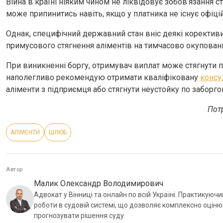
Війна в країні ніяким чином не ліквідовує зобов’язання с
може припинитись навіть, якщо у платника не існує офіц
Однак, специфічний державний стан вніс деякі корективи
примусового стягнення аліментів на тимчасово окуповани
При виникненні боргу, отримувач виплат може стягнути 
наполегливо рекомендую отримати кваліфіковану
консу
аліменти з підприємця або стягнути неустойку по заборго
Пот
АЛІМЕНТИ
ШЛЮБ
Автор
Малик Олександр Володимирович
Адвокат у Вінниці та онлайн по всій Україні. Практикуючи
роботи в судовій системі, що дозволяє комплексно оцін
прогнозувати рішення суду.