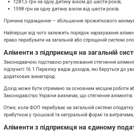
1281,5 грн на одну дитину віком до шести років;
1598 грн на одну дитину віком від шести років.
Причина підвищення — збільшення прожиткового мінімуму 
Найперше від чого залежить порядок нарахування алімен
право перебувати на загальній або спрощеній системі оп
Аліменти з підприємця на загальній сис
Законодавчою підставою регулювання стягнення аліментів 
підпункті 16 1 Переліку видів доходів, які беруться до у
додаткових винагород.
Дохід може бути отримано за основним місцем роботи аб
Законодавство України визначає, що стягнення аліментів 
Отже, коли ФОП перебуває на загальній системі оподатку
прибутком у грошовій та натуральній формі та витратам
Аліменти з підприємця на єдиному пода