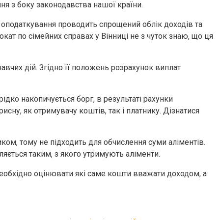
ня з боку законодавства нашої країни.
 оподаткування проводить спрощений облік доходів та
окат по сімейних справах у Вінниці не з чуток знаю, що ця
вчих дій. Згідно її положень розрахунок виплат
ідко накопичується борг, в результаті рахунки
сну, як отримувачу коштів, так і платнику. Дізнатися
ком, тому не підходить для обчислення суми аліментів.
яється таким, з якого утримують аліменти.
еобхідно оцінювати які саме кошти вважати доходом, а