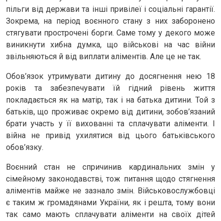
пільги від держави та інші привілеї і соціальні гарантії.
Зокрема, на період воєнного стану з них заборонено
стягувати прострочені борги. Саме тому у декого може
виникнути хибна думка, що військові на час війни
звільняються й від виплати аліментів. Але це не так.
Обов’язок утримувати дитину до досягнення нею 18
років та забезпечувати їй гідний рівень життя
покладається як на матір, так і на батька дитини. Той з
батьків, що проживає окремо від дитини, зобов’язаний
брати участь у її вихованні та сплачувати аліменти. І
війна не привід ухилятися від цього батьківського
обов’язку.
Воєнний стан не спричинив кардинальних змін у
сімейному законодавстві, тож питання щодо стягнення
аліментів майже не зазнало змін. Військовослужбовці
є таким ж громадянами України, як і решта, тому вони
так само мають сплачувати аліменти на своїх дітей