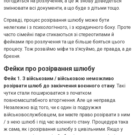
погодиться на розлучення, а це ж знову доведеться
змінювати всі документи, а що буде з дітьми тощо.
Справді, процес розірвання шлюбу може бути
нелегким і з психологічного, і з юридичного боку. Проте
часто сімейні пари стикаються зі стереотипами й
фейками про розлучення та ще більше бояться цього
процесу. Тож розвіймо міфи та з’ясуймо, де правда, а де
брехня.
Фейки про розірвання шлюбу
Фейк 1. З військовим / військовою неможливо
розірвати шлюб до закінчення воєнного стану
. Такі
чутки стали поширюватися з початком
повномасштабного вторгнення. Але це неправда.
Незалежно від того, чи є один із подружжя
військовослужбовцем, ви маєте право розірвати з ним
/ з нею шлюб і під час воєнного стану. Процедура така
ж сама, як і розірвання шлюбу з цивільними. Якщо у