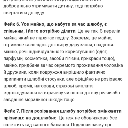
добровільно утримувати дитину, тоді потрібно
звертатися до суду.
Фейк 6. Усе майно, що набуте за час шлюбу, є
спільним, і його потрібно ділити
. Це не так. Є перелік
майна, який не підлягає поділу. Зокрема, це майно,
отримане внаслідок договору дарування, спадкове
майно, речі індивідуального користування (одяг,
парфуми, косметика, засоби гігієни, прикраси тощо),
майно, придбане за час окремого проживання чоловіка
й дружини, коли подружжя вирішило фактично
припинити шлюбні стосунки, але офіційно не розірвало
шлюб, премії, нагороди, страхові виплати,
відшкодування за втрачену чи пошкоджену річ чи або
завдання моральної шкоди тощо.
Фейк 7. Після розірвання шлюбу потрібно змінювати
прізвище на дошлюбне
. Це теж не обов’язково. Усе
залежить від вашого бажання. Подаючи заяву про