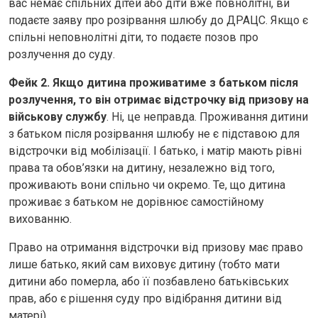
вас немає спільних дітей або діти вже повнолітні, ви
подаєте заяву про розірвання шлюбу до ДРАЦС. Якщо є
спільні неповнолітні діти, то подаєте позов про
розлучення до суду.
Фейк 2. Якщо дитина проживатиме з батьком після
розлучення, то він отримає відстрочку від призову на
військову службу
. Ні, це неправда. Проживання дитини
з батьком після розірвання шлюбу не є підставою для
відстрочки від мобілізації. І батько, і матір мають рівні
права та обов’язки на дитину, незалежно від того,
проживають вони спільно чи окремо. Те, що дитина
проживає з батьком не дорівнює самостійному
вихованню.
Право на отримання відстрочки від призову має право
лише батько, який сам виховує дитину (тобто мати
дитини або померла, або її позбавлено батьківських
прав, або є рішення суду про відібрання дитини від
матері).