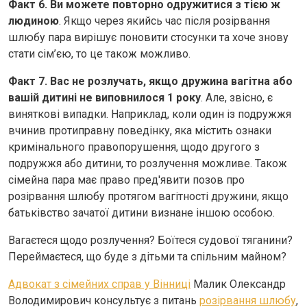
Факт 6. Ви можете повторно одружитися з тією ж
людиною
. Якщо через якийсь час після розірвання
шлюбу пара вирішує поновити стосунки та хоче знову
стати сім’єю, то це також можливо.
Факт 7. Вас не розлучать, якщо дружина вагітна або
вашій дитині не виповнилося 1 року
. Але, звісно, є
виняткові випадки. Наприклад, коли один із подружжя
вчинив протиправну поведінку, яка містить ознаки
кримінального правопорушення, щодо другого з
подружжя або дитини, то розлучення можливе. Також
сімейна пара має право пред'явити позов про
розірвання шлюбу протягом вагітності дружини, якщо
батьківство зачатої дитини визнане іншою особою.
Вагаєтеся щодо розлучення? Боїтеся судової тяганини?
Переймаєтеся, що буде з дітьми та спільним майном?
Адвокат з сімейних справ у Вінниці
Малик Олександр
Володимирович консультує з питань
розірвання шлюбу
,