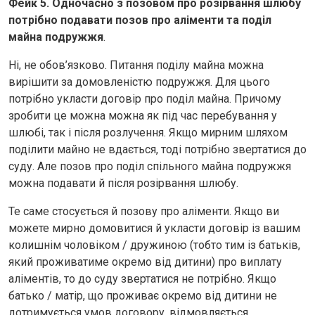
Фейк 5. Одночасно з позовом про розірвання шлюбу
потрібно подавати позов про аліменти та поділ
майна подружжя
.
Ні, не обов’язково. Питання поділу майна можна
вирішити за домовленістю подружжя. Для цього
потрібно укласти договір про поділ майна. Причому
зробити це можна можна як під час перебування у
шлюбі, так і після розлучення. Якщо мирним шляхом
поділити майно не вдається, тоді потрібно звертатися до
суду. Але позов про поділ спільного майна подружжя
можна подавати й після розірвання шлюбу.
Те саме стосується й позову про аліменти. Якщо ви
можете мирно домовитися й укласти договір із вашим
колишнім чоловіком / дружиною (тобто тим із батьків,
який проживатиме окремо від дитини) про виплату
аліментів, то до суду звертатися не потрібно. Якщо
батько / матір, що проживає окремо від дитини не
дотримується умов договору, відмовляється