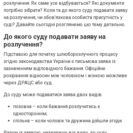
розлучення. Як саме усе відбувається? Які документи
потрібно зібрати? Коли та до якого суду подавати заяву
на розлучення, чи обов’язкова особиста присутність у
суді? Давайте сьогодні розглянемо цю тему детально.
До якого суду подавати заяву на
розлучення?
Підставою для початку шлюборозлучного процесу
згідно законодавства України є письмова заява із
зазначенням відповідного бажання. Офіційне
розірвання відносин між чоловіком і жінкою можливе
через ДРАЦС або суд.
До суду може подаватися заява двох видів:
позовна – коли бажання розлучитись є
одностороннім;
спільна – коли чоловік та дружина дійшли згоди.
Разом із заявою, незалежно від виду, до суду