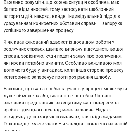
Важливо розуміти, що кожна ситуація особлива, має
багато відмінностей, тому застосувати шаблонний
алгоритм дій, навряд, вийде. Індивідуальний підхід з
урахуванням конкретних обставин справи — запорука
успішного завершення процесу.
Я як кваліфікований адвокат із досвідом роботи у
розлучних справах швидко визначу підсудність вашої
справи, зорієнтую, куди подати заяву про розлучення,
які кроки потрібно вчинити. Особливо важливою моя
допомога буде у випадках, коли інша сторона процесу
категорично заперечує проти розірвання шлюбу.
Важливо, що ваша особиста участь у процесі може бути
дуже обмежена або, взагалі, не потрібна. Як ваш
законний представник, захищатиму ваші інтереси та
зроблю для цього все від мене залежне. Надаю
юридичну допомогу як позивачам, так і відповідачам.
Головне, що маєте знати – я завжди і повністю на вашій
стороні.