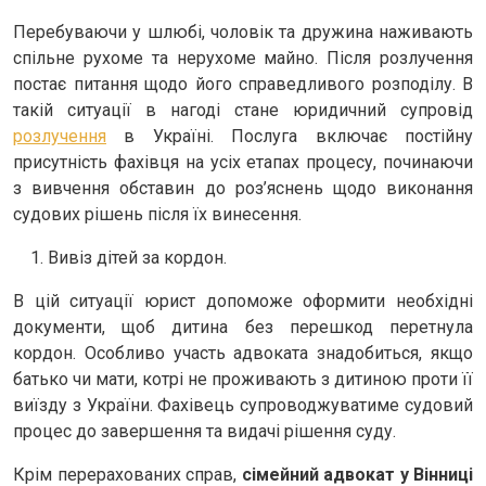
Перебуваючи у шлюбі, чоловік та дружина наживають
спільне рухоме та нерухоме майно. Після розлучення
постає питання щодо його справедливого розподілу. В
такій ситуації в нагоді стане юридичний супровід
розлучення
в Україні. Послуга включає постійну
присутність фахівця на усіх етапах процесу, починаючи
з вивчення обставин до роз’яснень щодо виконання
судових рішень після їх винесення.
Вивіз дітей за кордон.
В цій ситуації юрист допоможе оформити необхідні
документи, щоб дитина без перешкод перетнула
кордон. Особливо участь адвоката знадобиться, якщо
батько чи мати, котрі не проживають з дитиною проти її
виїзду з України. Фахівець супроводжуватиме судовий
процес до завершення та видачі рішення суду.
Крім перерахованих справ,
сімейний адвокат у Вінниці