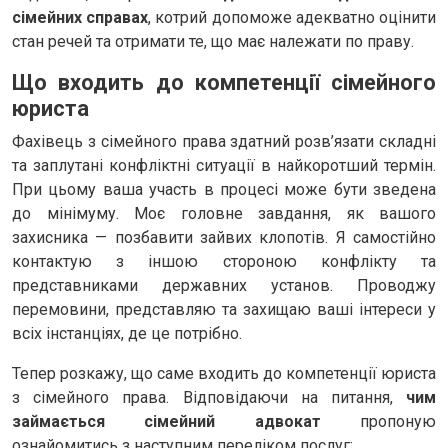
сімейних справах
, котрий допоможе адекватно оцінити
стан речей та отримати те, що має належати по праву.
Що входить до компетенції сімейного
юриста
Фахівець з сімейного права здатний розв’язати складні
та заплутані конфліктні ситуації в найкоротший термін.
При цьому ваша участь в процесі може бути зведена
до мінімуму. Моє головне завдання, як вашого
захисника — позбавити зайвих клопотів. Я самостійно
контактую з іншою стороною конфлікту та
представниками державних установ. Проводжу
перемовини, представляю та захищаю ваші інтереси у
всіх інстанціях, де це потрібно.
Тепер розкажу, що саме входить до компетенції юриста
з сімейного права. Відповідаючи на питання,
чим
займається сімейний адвокат
пропоную
ознайомитись з наступним переліком послуг: