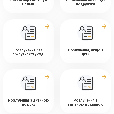
Легалізація шлюбу в
Розлучення без згоди
Польщі
подружжя
Розлучення без
Розлучення, якщо є
присутності у суді
діти
Розлучення з дитиною
Розлучення з
до року
вагітною дружиною