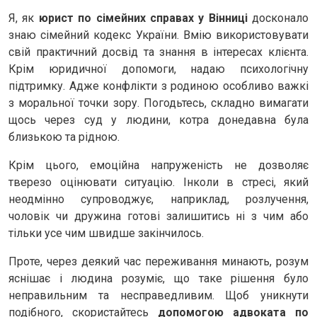
Я, як
юрист по сімейних справах у Вінниці
досконало
знаю сімейний кодекс України. Вмію використовувати
свій практичний досвід та знання в інтересах клієнта.
Крім юридичної допомоги, надаю психологічну
підтримку. Адже конфлікти з родиною особливо важкі
з моральної точки зору. Погодьтесь, складно вимагати
щось через суд у людини, котра донедавна була
близькою та рідною.
Крім цього, емоційна напруженість не дозволяє
тверезо оцінювати ситуацію. Інколи в стресі, який
неодмінно супроводжує, наприклад, розлучення,
чоловік чи дружина готові залишитись ні з чим або
тільки усе чим швидше закінчилось.
Проте, через деякий час переживання минають, розум
яснішає і людина розуміє, що таке рішення було
неправильним та несправедливим. Щоб уникнути
подібного, скористайтесь
допомогою адвоката по