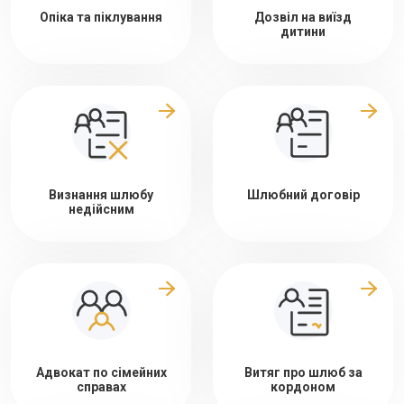
Опіка та піклування
Дозвіл на виїзд
дитини
Визнання шлюбу
Шлюбний договір
недійсним
Адвокат по сімейних
Витяг про шлюб за
справах
кордоном