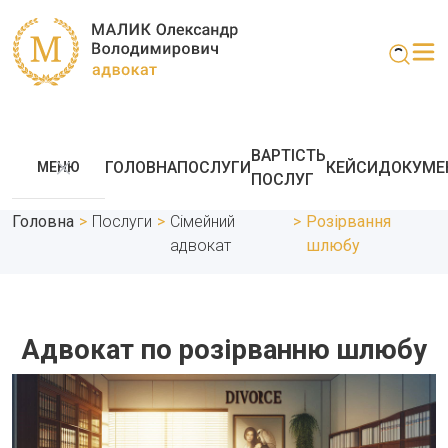
ВАРТІСТЬ
ГОЛОВНА
ПОСЛУГИ
КЕЙСИ
ДОКУМЕ
МЕНЮ
ПОСЛУГ
Головна
>
Послуги
>
Сімейний
>
Розірвання
адвокат
шлюбу
Адвокат по розірванню шлюбу