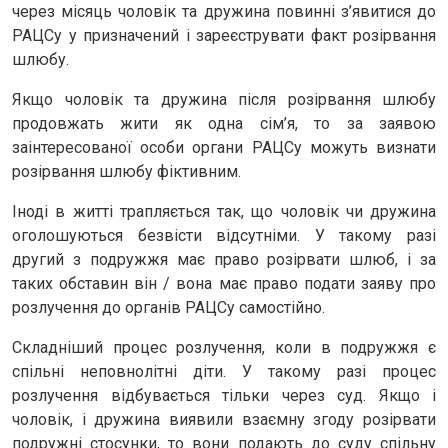
через місяць чоловік та дружина повинні з’явитися до
РАЦСу у призначений і зареєструвати факт розірвання
шлюбу.
Якщо чоловік та дружина після розірвання шлюбу
продовжать жити як одна сім’я, то за заявою
заінтересованої особи органи РАЦСу можуть визнати
розірвання шлюбу фіктивним.
Іноді в житті трапляється так, що чоловік чи дружина
оголошуються безвісти відсутніми. У такому разі
другий з подружжя має право розірвати шлюб, і за
таких обставин він / вона має право подати заяву про
розлучення до органів РАЦСу самостійно.
Складніший процес розлучення, коли в подружжя є
спільні неповнолітні діти. У такому разі процес
розлучення відбувається тільки через суд. Якщо і
чоловік, і дружина виявили взаємну згоду розірвати
подружні стосунки, то вони подають до суду спільну