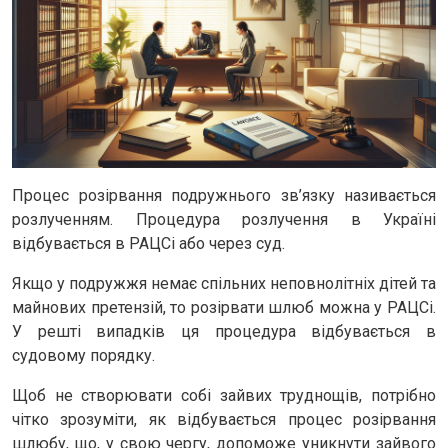
Процес розірвання подружнього зв’язку називається
розлученням. Процедура розлучення в Україні
відбувається в РАЦСі або через суд.
Якщо у подружжя немає спільних неповнолітніх дітей та
майнових претензій, то розірвати шлюб можна у РАЦСі.
У решті випадків ця процедура відбувається в
судовому порядку.
Щоб не створювати собі зайвих труднощів, потрібно
чітко зрозуміти, як відбувається процес розірвання
шлюбу, що, у свою чергу, допоможе уникнути зайвого