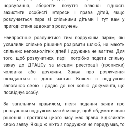
нервування, зберегти почуття власної гідності,
захистити особисті інтереси і права дітей, якщо
розлучається пара зі спільними дітьми. І тут вам у
пригоді стане адвокат з розлучень.
Найпростіше розлучитися тим подружнім парам, які
ухвалили спільне рішення розірвати шлюб, не мають
спільних неповнолітніх дітей і дружина не вагітна. Для
того, щоб розлучитися, парі потрібно подати спільну
заяву до ДРАЦСу за місцем реєстрації (прописки)
чоловіка або дружини. Заява про розлучення
складається з двох частин. Кожен з подружжя
заповнює свою і додає до неї копію документа, що
посвідчує особу.
За загальним правилом, після подання заяви про
розлучення подружжя має й місяць, щоб обдумати своє
рішення і протягом цього часу має право відкликати
свою заяву. Якщо ж ніхто з подружжя не передумав, то