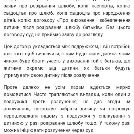
заяву про розірвання шлюбу, копії паспортів, копію
свідоцтва про шлюб, копії свідоцтв про народження
дітей, копію договору «Про виховання і забезпечення
дитини після розірвання шлюбу батьків». Без цього
договору суд не приймає заяву до розгляду.
Цей договір укладається між подружжям, і він потрібен
для того, щоб визначити, з ким буде жити дитина, яким
чином буде брати участь у вихованні той з батьків, що
житиме окремо від дитини, як батьки будуть
утримувати свою дитину після розлучення.
Проте далеко не усім парам вдається мирно
домовитися. Часто трапляються випадки, коли один з
подружжя проти розлучення, не дає згоди на
розлучення, погрожує забрати дитину чи погрожує
перешкоджати іншому з подружжя у спілкуванні з
дитиною у разі розірвання шлюбу тощо. У такому разі
можна ініціювати розлучення через суд.