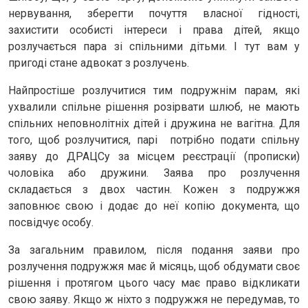
нервування, зберегти почуття власної гідності,
захистити особисті інтереси і права дітей, якщо
розлучається пара зі спільними дітьми. І тут вам у
пригоді стане адвокат з розлучень.
Найпростіше розлучитися тим подружнім парам, які
ухвалили спільне рішення розірвати шлюб, не мають
спільних неповнолітніх дітей і дружина не вагітна. Для
того, щоб розлучитися, парі потрібно подати спільну
заяву до ДРАЦСу за місцем реєстрації (прописки)
чоловіка або дружини. Заява про розлучення
складається з двох частин. Кожен з подружжя
заповнює свою і додає до неї копію документа, що
посвідчує особу.
За загальним правилом, після подання заяви про
розлучення подружжя має й місяць, щоб обдумати своє
рішення і протягом цього часу має право відкликати
свою заяву. Якщо ж ніхто з подружжя не передумав, то