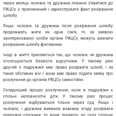
через місяць чоловік та дружина повинні з’явитися до
РАЦСу у призначений і зареєструвати факт розірвання
шлюбу.
Якщо чоловік та дружина після розірвання шлюбу
продовжать жити як одна сім’я, то за заявою
заінтересованої особи органи РАЦСу можуть визнати
розірвання шлюбу фіктивним.
Іноді в житті трапляється так, що чоловік чи дружина
оголошуються безвісти відсутніми. У такому разі
другий з подружжя має право розірвати шлюб, і за
таких обставин він / вона має право подати заяву про
розлучення до органів РАЦСу самостійно.
Складніший процес розлучення, коли в подружжя є
спільні неповнолітні діти. У такому разі процес
розлучення відбувається тільки через суд. Якщо і
чоловік, і дружина виявили взаємну згоду розірвати
подружні стосунки, то вони подають до суду спільну