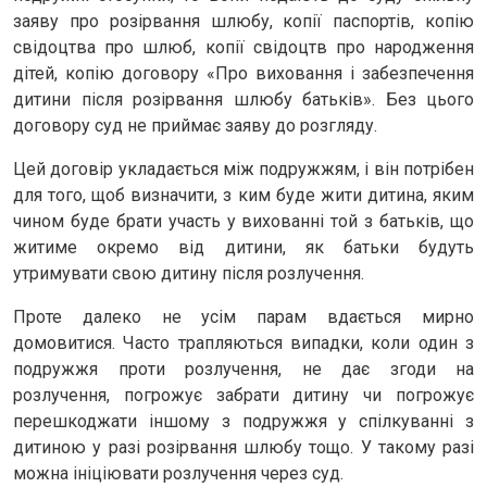
заяву про розірвання шлюбу, копії паспортів, копію
свідоцтва про шлюб, копії свідоцтв про народження
дітей, копію договору «Про виховання і забезпечення
дитини після розірвання шлюбу батьків». Без цього
договору суд не приймає заяву до розгляду.
Цей договір укладається між подружжям, і він потрібен
для того, щоб визначити, з ким буде жити дитина, яким
чином буде брати участь у вихованні той з батьків, що
житиме окремо від дитини, як батьки будуть
утримувати свою дитину після розлучення.
Проте далеко не усім парам вдається мирно
домовитися. Часто трапляються випадки, коли один з
подружжя проти розлучення, не дає згоди на
розлучення, погрожує забрати дитину чи погрожує
перешкоджати іншому з подружжя у спілкуванні з
дитиною у разі розірвання шлюбу тощо. У такому разі
можна ініціювати розлучення через суд.