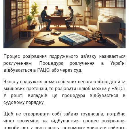
Процес розірвання подружнього зв’язку називається
розлученням. Процедура розлучення в Україні
відбувається в РАЦСі або через суд.
Якщо у подружжя немає спільних неповнолітніх дітей та
майнових претензій, то розірвати шлюб можна у РАЦСі.
У решті випадків ця процедура відбувається в
судовому порядку.
Щоб не створювати собі зайвих труднощів, потрібно
чітко зрозуміти, як відбувається процес розірвання
шлюбу, що, у свою чергу, допоможе уникнути зайвого