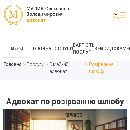
ВАРТІСТЬ
ГОЛОВНА
ПОСЛУГИ
КЕЙСИ
ДОКУМЕ
МЕНЮ
ПОСЛУГ
Головна
>
Послуги
>
Сімейний
>
Розірвання
адвокат
шлюбу
Адвокат по розірванню шлюбу