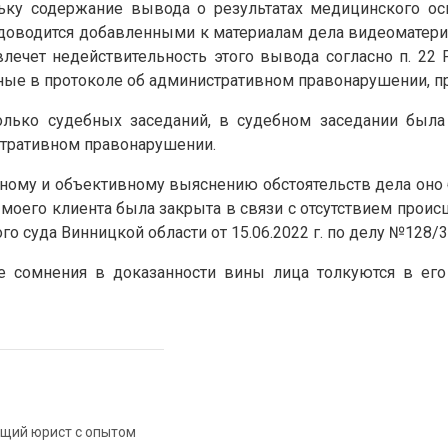
ольку содержание вывода о результатах медицинского о
е доводится добавленными к материалам дела видеоматери
 влечет недействительность этого вывода согласно п. 22 
ные в протоколе об административном правонарушении, п
олько судебных заседаний, в судебном заседании был
стративном правонарушении.
ному и объективному выяснению обстоятельств дела оно б
и моего клиента была закрыта в связи с отсутствием прои
о суда Винницкой области от 15.06.2022 г. по делу №128/3
е сомнения в доказанности вины лица толкуются в его
ющий юрист с опытом