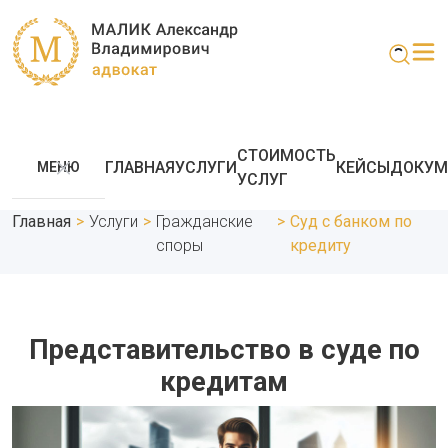
СТОИМОСТЬ
ГЛАВНАЯ
УСЛУГИ
КЕЙСЫ
ДОКУМ
МЕНЮ
УСЛУГ
Главная
>
Услуги
>
Гражданские
>
Суд с банком по
споры
кредиту
Представительство в суде по
кредитам