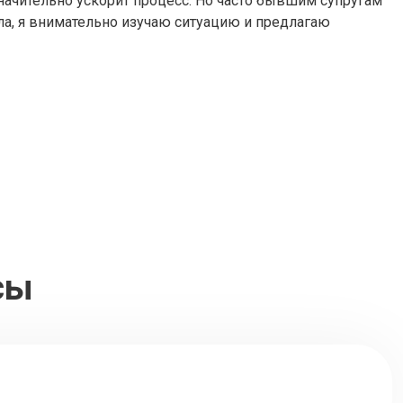
ачительно ускорит процесс. Но часто бывшим супругам
ела, я внимательно изучаю ситуацию и предлагаю
сы