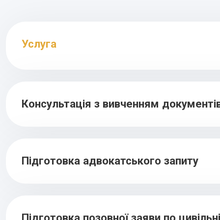
Услуга
Консультація з вивченням документі
Підготовка адвокатського запиту
Підготовка позовної заяви по цивільні