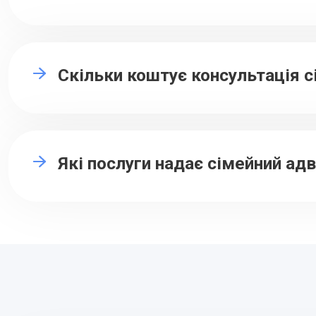
Скільки коштує консультація 
Які послуги надає сімейний ад