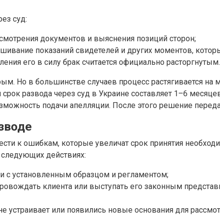
ез суд:
ссмотрения документов и выяснения позиций сторон;
ушивание показаний свидетелей и других моментов, котор
ения его в силу брак считается официально расторгнутым.
м. Но в большинстве случаев процесс растягивается на ме
 срок развода через суд в Украине составляет 1–6 месяце
возможность подачи апелляции. После этого решение перед
азводе
сти к ошибкам, которые увеличат срок принятия необходи
 следующих действиях:
ии с установленным образцом и регламентом;
ровождать клиента или выступать его законным представит
 не устраивает или появились новые основания для рассмот