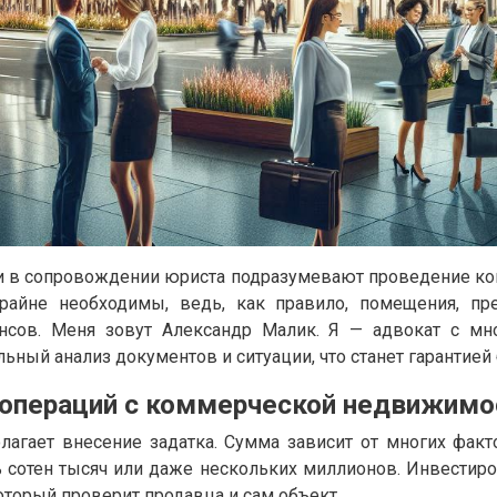
 в сопровождении юриста подразумевают проведение ком
айне необходимы, ведь, как правило, помещения, пре
ансов. Меня зовут Александр Малик. Я — адвокат с мн
ный анализ документов и ситуации, что станет гарантией 
 операций с коммерческой недвижимо
агает внесение задатка. Сумма зависит от многих фак
ть сотен тысяч или даже нескольких миллионов. Инвестир
оторый проверит продавца и сам объект.