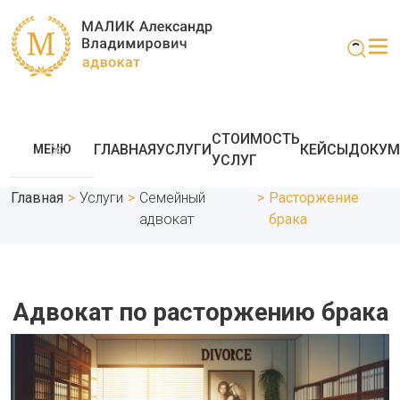
СТОИМОСТЬ
ГЛАВНАЯ
УСЛУГИ
КЕЙСЫ
ДОКУМ
МЕНЮ
УСЛУГ
Главная
>
Услуги
>
Семейный
>
Расторжение
адвокат
брака
Адвокат по расторжению брака