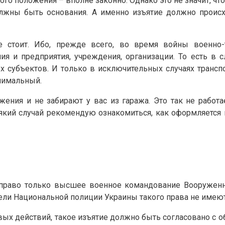
ого положения – вполне законно. Однако это не значит, ч
олжны быть основания. А именно изъятие должно происх
 стоит. Ибо, прежде всего, во время войны военно-тр
ия и предприятия, учреждения, организации. То есть в 
 субъектов. И только в исключительных случаях трансп
инимальный.
ения и не забирают у вас из гаража. Это так не работае
сякий случай рекомендую ознакомиться, как оформляется 
 право только высшее военное командование Вооружен
ели Национальной полиции Украины такого права не имеют
оевых действий, такое изъятие должно быть согласовано с