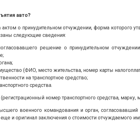
зъятия авто?
 актом о принудительном отчуждении, форма которого у
казаны следующие сведения:
согласовавшего решение о принудительном отчуждении
е;
ргана;
мущество (ФИО, место жительства, номер карты налогопла
венности на транспортное средство;
нспортного средства.
(регистрационный номер транспортного средства, марку, мод
 высшего военного командования и орган, согласовавши
ют еще и оригинал заключения о стоимости отчуждаемого и