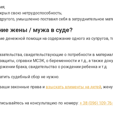
мя;
скрыл свою нетрудоспособность;
т другого, умышленно поставил себя в затруднительное ма
ие жены / мужа в суде?
мме денежной помощи на содержание одного из супругов, 
азательства, свидетельствующие о потребности в материа
защиты, справки МСЭК, о беременности и т.д., а также д
ржении брака, свидетельство о рождении ребенка и т.д.
атить судебный сбор не нужно.
ваши законные права и
взыскать алименты на детей
, жен
писывайтесь на консультацию по номеру:
+ 38 (096) 109-76